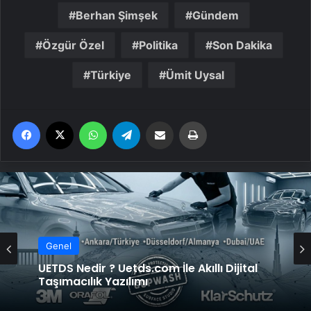
Berhan Şimşek
Gündem
Özgür Özel
Politika
Son Dakika
Türkiye
Ümit Uysal
Facebook
X
WhatsApp
Telegram
Email'den paylaş
Yaz
Genel
UETDS Nedir ? Uetds.com İle Akıllı Dijital
Taşımacılık Yazılımı