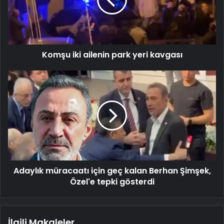
yeri
kavgası
Komşu iki ailenin park yeri kavgası
Adaylık
müracaatı
için
geç
kalan
Berhan
Şimşek,
Özel'e
tepki
Adaylık müracaatı için geç kalan Berhan Şimşek,
gösterdi
Özel'e tepki gösterdi
İlgili Makaleler