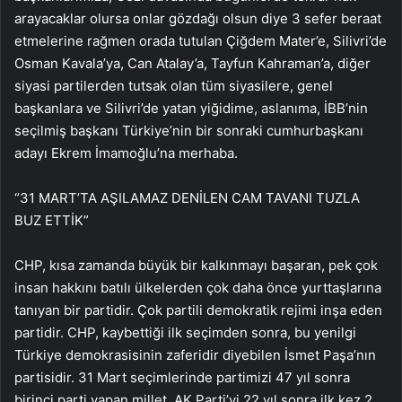
arayacaklar olursa onlar gözdağı olsun diye 3 sefer beraat
etmelerine rağmen orada tutulan Çiğdem Mater’e, Silivri’de
Osman Kavala’ya, Can Atalay’a, Tayfun Kahraman’a, diğer
siyasi partilerden tutsak olan tüm siyasilere, genel
başkanlara ve Silivri’de yatan yiğidime, aslanıma, İBB’nin
seçilmiş başkanı Türkiye’nin bir sonraki cumhurbaşkanı
adayı Ekrem İmamoğlu’na merhaba.
“31 MART’TA AŞILAMAZ DENİLEN CAM TAVANI TUZLA
BUZ ETTİK”
CHP, kısa zamanda büyük bir kalkınmayı başaran, pek çok
insan hakkını batılı ülkelerden çok daha önce yurttaşlarına
tanıyan bir partidir. Çok partili demokratik rejimi inşa eden
partidir. CHP, kaybettiği ilk seçimden sonra, bu yenilgi
Türkiye demokrasisinin zaferidir diyebilen İsmet Paşa’nın
partisidir. 31 Mart seçimlerinde partimizi 47 yıl sonra
birinci parti yapan millet, AK Parti’yi 22 yıl sonra ilk kez 2.