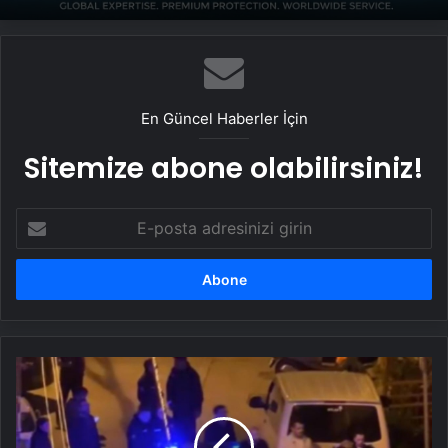
En Güncel Haberler İçin
Sitemize abone olabilirsiniz!
E-
posta
adresinizi
girin
Komşu
iki
ailenin
park