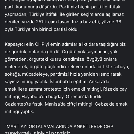
parti konumuna düşürdü. Partimiz hiçbir parti ile ittifak
yapmadan, Türkiye ittifakı ile girilen seçimlerde aşılamaz
denilen yüzde 25’lik cam tavanı tuzla buz etti, yüzde 38
oyla Türkiye’nin birinci partisi oldu.
Kapsayıcı elin CHP’yi emin adımlarla iktidara taşıdığını biz
de gördük, onlar da gördü. Örgütü yok saymadan, yük
görmeden, örgütteki kusru kendimize, övgüyü onlara
malederek, örgütü güçlendirerek ve onlarla birlikte sahaya,
sokağa, mücadeleye, partimizi hızla yeniden ısındırarak
sayısız miting yaptık. İstanbul’da eğitim, Ankara’da
emeklilere zammı protesto için emekli mitingi, Rize’de çay
mitingi, Hayabolu’da buğday, Giresun’da fındık,
Gaziantep’te fıstık, Manisa’da çiftçi mitingi, Gebze’de emek
mitingi yaptık.
“MART AYI ORTALAMALARINDA ANKETLERDE CHP
TÜRKİYE’NİN BİRİNCİ PARTİSİ”