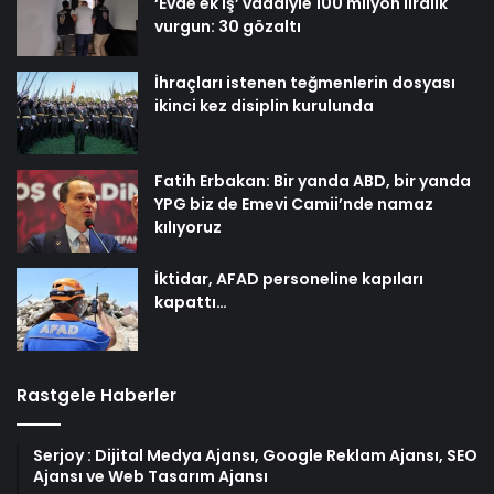
‘Evde ek iş’ vaadiyle 100 milyon liralık
vurgun: 30 gözaltı
İhraçları istenen teğmenlerin dosyası
ikinci kez disiplin kurulunda
Fatih Erbakan: Bir yanda ABD, bir yanda
YPG biz de Emevi Camii’nde namaz
kılıyoruz
İktidar, AFAD personeline kapıları
kapattı…
Rastgele Haberler
Serjoy : Dijital Medya Ajansı, Google Reklam Ajansı, SEO
Ajansı ve Web Tasarım Ajansı