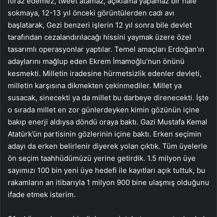
itiraz edemez, tweet atamaz, açıklama yapamaz bir hale
sokmaya, 12-13 yıl önceki görüntülerden cadı avı
başlatarak, Gezi benzeri işlerin 12 yıl sonra bile devlet
tarafından cezalandırılacağı hissini yaymak üzere özel
tasarımlı operasyonlar yaptılar. Temel amaçları Erdoğan’ın
adaylarını mağlup eden Ekrem İmamoğlu’nun önünü
kesmekti. Milletin iradesine hürmetsizlik edenler devleti,
milletin karşısına dikmekten çekinmediler. Millet ya
susacak, sinecekti ya da millet bu darbeye direnecekti. İşte
o sırada millet en zor günlerdeyken kimin gözünün içine
bakıp enerji aldıysa döndü oraya baktı. Gazi Mustafa Kemal
Atatürk’ün partisinin gözlerinin içine baktı. Erken seçimin
adayı da erken belirlenir diyerek yolan çıktık. Tüm üyelerle
ön seçim taahhüdümüzü yerine getirdik. 1.5 milyon üye
sayımızı 100 bin yeni üye hedefi ile kayıtları açık tuttuk, bu
rakamların an itibarıyla 1 milyon 900 bine ulaşmış olduğunu
ifade etmek isterim.