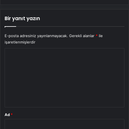
Bir yanıt yazın
E-posta adresiniz yayınlanmayacak.
Gerekli alanlar
*
ile
işaretlenmişlerdir
Y
o
r
u
m
*
Ad
*