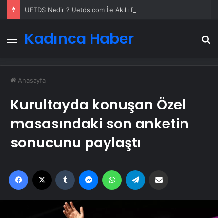
UETDS Nedir ? Uetds.com İle Akıllı Dijital Taşımacılık Yazılımı
Kadınca Haber
Menü
A
Anasayfa
Kurultayda konuşan Özel
masasındaki son anketin
sonucunu paylaştı
Facebook
X
Tumblr
Messenger
WhatsApp
Telegram
Email'den paylaş