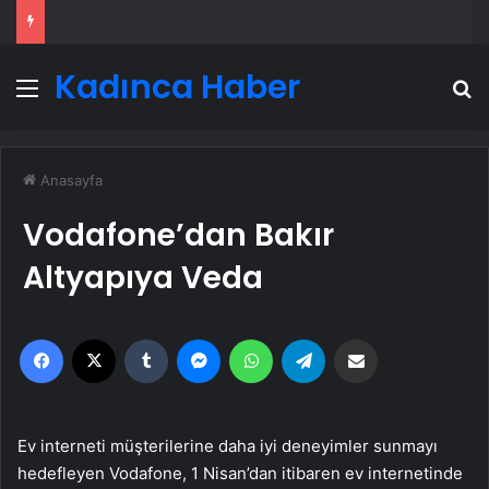
Kadınca Haber
Menü
A
Anasayfa
Vodafone’dan Bakır
Altyapıya Veda
Facebook
X
Tumblr
Messenger
WhatsApp
Telegram
Email'den paylaş
Ev interneti müşterilerine daha iyi deneyimler sunmayı
hedefleyen Vodafone, 1 Nisan’dan itibaren ev internetinde