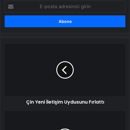
E-
posta
adresinizi
girin
Çin
Yeni
İletişim
Uydusunu
Fırlattı
Çin Yeni İletişim Uydusunu Fırlattı
OEDAŞ'tan
Yerli
Yazılım