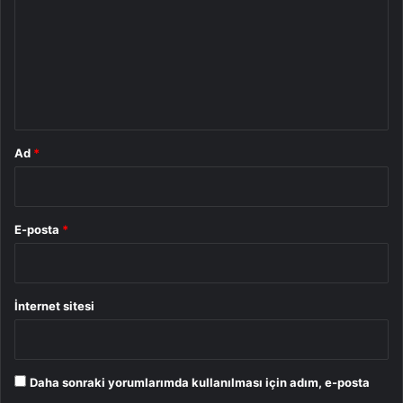
r
u
m
*
Ad
*
E-posta
*
İnternet sitesi
Daha sonraki yorumlarımda kullanılması için adım, e-posta