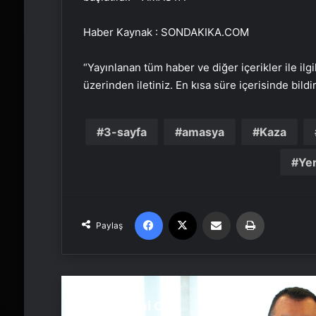
Haber Kaynak : SONDAKIKA.COM
“Yayınlanan tüm haber ve diğer içerikler ile ilgil
üzerinden iletiniz. En kısa süre içerisinde bildi
3-sayfa
amasya
Kaza
Yer
Facebook
X
Email'den paylaş
Yaz
Paylaş
Sonrakini Oku