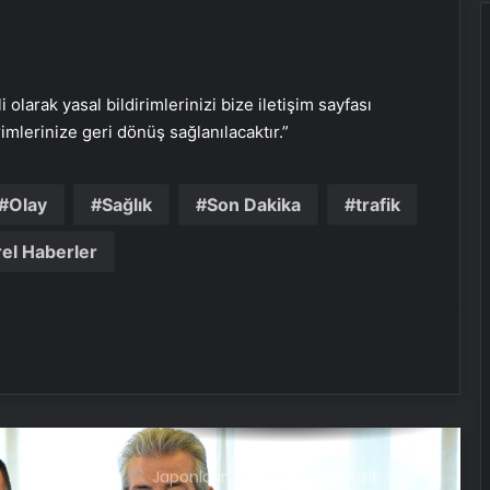
Ankara’ya acil organ nakli
Sağlıklı yaşam kalbi korumaya
yardımcı oluyor
i olarak yasal bildirimlerinizi bize iletişim sayfası
rimlerinize geri dönüş sağlanılacaktır.”
Tunceli’de böbreği taş oluşumu
yüzünden çürüdü
Olay
Sağlık
Son Dakika
trafik
el Haberler
Güneş kremlerinde sahteciliğe karşı
dikkat
Son araştırma: Küresel ısınma
ölümcül mantar hastalığını yayabilir
Japonların meyvedeki pestisiti