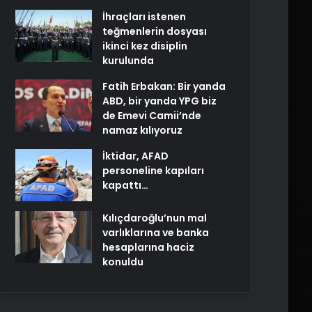
İhraçları istenen
teğmenlerin dosyası
ikinci kez disiplin
kurulunda
Fatih Erbakan: Bir yanda
ABD, bir yanda YPG biz
de Emevi Camii’nde
namaz kılıyoruz
İktidar, AFAD
personeline kapıları
kapattı…
Kılıçdaroğlu’nun mal
varlıklarına ve banka
hesaplarına haciz
konuldu