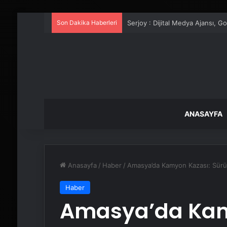
Son Dakika Haberleri
UETDS Nedir ? Uetds.com İle Akıll
ANASAYFA
Anasayfa
/
Haber
/
Amasya’da Kamyon Kazası: Sürüc
Haber
Amasya’da Kam