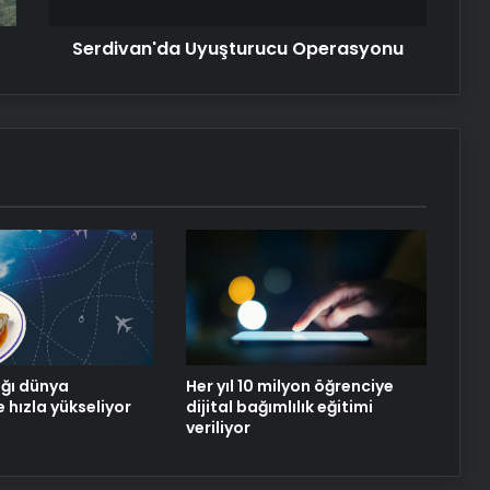
Serdivan'da Uyuşturucu Operasyonu
İstanbul’da erken müdahale
sayesinde kanseri yendi
112’ye asılsız ihbarın cezası artıyor
Sağlık turizminde yeni yönetmelik
hakkında detaylar açıklandı
Samsun’a 25 yataklı yeni devlet
hastanesi
ğı dünya
Her yıl 10 milyon öğrenciye
 hızla yükseliyor
dijital bağımlılık eğitimi
veriliyor