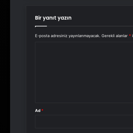
Bir yanıt yazın
E-posta adresiniz yayınlanmayacak.
Gerekli alanlar
*
i
Y
o
r
u
m
*
Ad
*