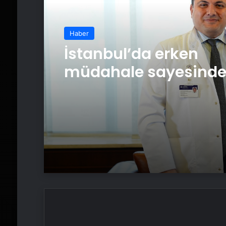
Haber
İstanbul’da erken
müdahale sayesind
kanseri yendi