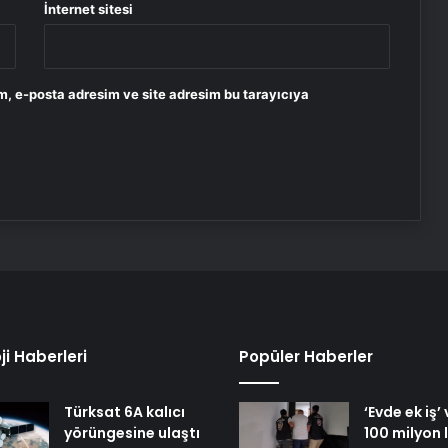
İnternet sitesi
m, e-posta adresim ve site adresim bu tarayıcıya
ji Haberleri
Popüler Haberler
Türksat 6A kalıcı
‘Evde ek iş’
yörüngesine ulaştı
100 milyon l