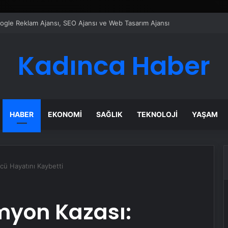
ı Dijital Taşımacılık Yazılımı
Kadınca Haber
HABER
EKONOMI
SAĞLIK
TEKNOLOJI
YAŞAM
ü Hayatını Kaybetti
yon Kazası: