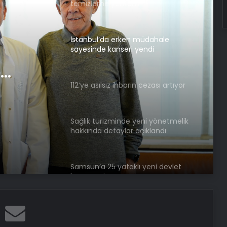
temizleme yöntemi
İstanbul’da erken müdahale
sayesinde kanseri yendi
e
112’ye asılsız ihbarın cezası artıyor
Sağlık turizminde yeni yönetmelik
hakkında detaylar açıklandı
Samsun’a 25 yataklı yeni devlet
hastanesi
Hava Kuvvetleri’nden Samsun’dan
Ankara’ya acil organ nakli