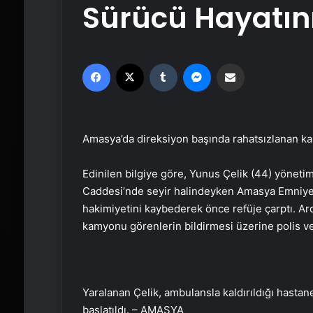
Sürücü Hayatını
Facebook
X
Tumblr
Messenger
Email'den paylaş
Amasya’da direksiyon başında rahatsızlanan kam
Edinilen bilgiye göre, Yunus Çelik (44) yönet
Caddesi’nde seyir halindeyken Amasya Emniyet
hakimiyetini kaybederek önce refüje çarptı. Ar
kamyonu görenlerin bildirmesi üzerine polis ve a
Yaralanan Çelik, ambulansla kaldırıldığı hastane
başlatıldı. – AMASYA