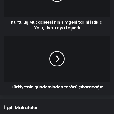
Yolu,
tiyatroya
taşındı
Kurtuluş Mücadelesi'nin simgesi tarihi İstiklal
Yolu, tiyatroya taşındı
Türkiye’nin
gündeminden
terörü
çıkaracağız
Türkiye’nin gündeminden terörü çıkaracağız
İlgili Makaleler