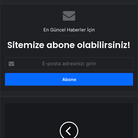
En Güncel Haberler İçin
Sitemize abone olabilirsiniz!
E-
posta
adresinizi
girin
Kurtuluş
Mücadelesi'nin
simgesi
tarihi
İstiklal