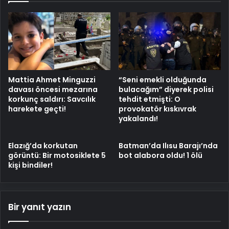
Mattia Ahmet Minguzzi
“Seni emekli olduğunda
davası öncesi mezarına
bulacağım” diyerek polisi
korkunç saldırı: Savcılık
tehdit etmişti: O
harekete geçti!
provokatör kıskıvrak
yakalandı!
Elazığ’da korkutan
Batman’da Ilısu Barajı’nda
görüntü: Bir motosiklete 5
bot alabora oldu! 1 ölü
kişi bindiler!
Bir yanıt yazın