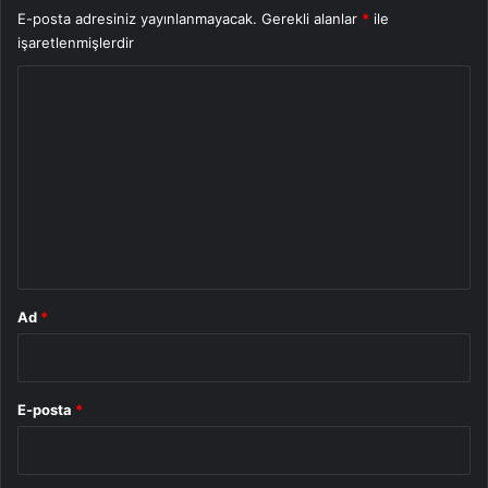
E-posta adresiniz yayınlanmayacak.
Gerekli alanlar
*
ile
işaretlenmişlerdir
Y
o
r
u
m
*
Ad
*
E-posta
*