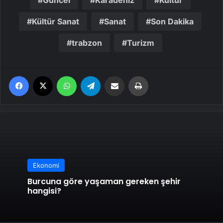
Güncel
Karadeniz
Kültür
Kültür Sanat
Sanat
Son Dakika
trabzon
Turizm
Facebook
X
WhatsApp
Telegram
Email'den paylaş
Yaz
Ekonomi
Burcuna göre yaşaman gereken şehir
hangisi?