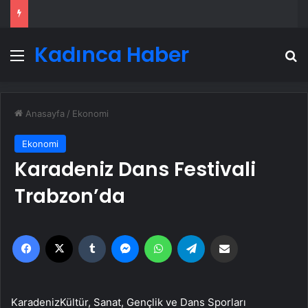
Kadınca Haber
Menü
A
Anasayfa
/
Ekonomi
Ekonomi
Karadeniz Dans Festivali
Trabzon’da
Facebook
X
Tumblr
Messenger
WhatsApp
Telegram
Email'den paylaş
KaradenizKültür, Sanat, Gençlik ve Dans Sporları