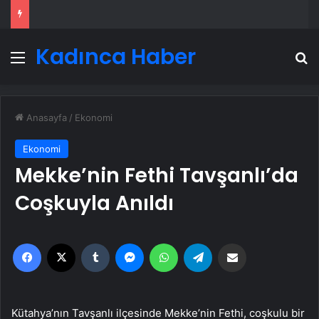
Kadınca Haber
Menü
A
Anasayfa
/
Ekonomi
Ekonomi
Mekke’nin Fethi Tavşanlı’da
Coşkuyla Anıldı
Facebook
X
Tumblr
Messenger
WhatsApp
Telegram
Email'den paylaş
Kütahya’nın Tavşanlı ilçesinde Mekke’nin Fethi, coşkulu bir