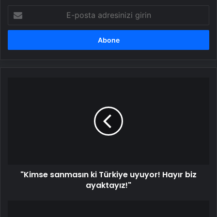
E-
posta
adresinizi
girin
"Kimse
sanmasın
ki
Türkiye
uyuyor!
Hayır
biz
ayaktayız!"
"Kimse sanmasın ki Türkiye uyuyor! Hayır biz
ayaktayız!"
Kayseri
OSB