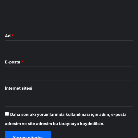
m
*
Ad
*
E-posta
*
İnternet sitesi
Daha sonraki yorumlarımda kullanılması için adım, e-posta
adresim ve site adresim bu tarayıcıya kaydedilsin.