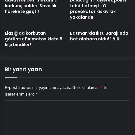
korkunç saldırı: Savcılık
tehdit etmişti: O
harekete geçti!
provokatör kıskıvrak
yakalandı!
Elazığ’da korkutan
Batman’da Ilısu Barajı’nda
görüntü: Bir motosiklete 5
bot alabora oldu! 1 ölü
kişi bindiler!
Bir yanıt yazın
E-posta adresiniz yayınlanmayacak.
Gerekli alanlar
*
ile
işaretlenmişlerdir
Y
o
r
u