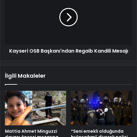
Başkanı'ndan
Regaib
Kandili
Mesajı
Kayseri OSB Başkanı'ndan Regaib Kandili Mesajı
İlgili Makaleler
Mattia Ahmet Minguzzi
“Seni emekli olduğunda
davası öncesi mezarına
bulacağım” diyerek polisi