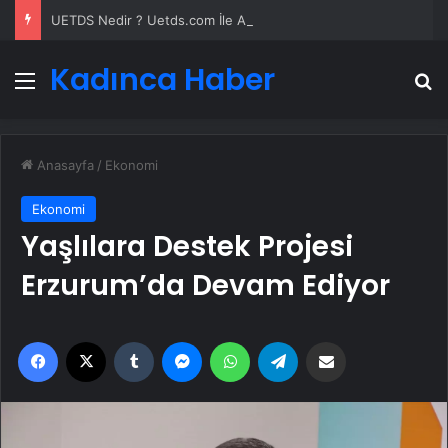
UETDS Nedir ? Uetds.com İle Akıllı Dijital Taşımacılık Yazılımı
Kadınca Haber
Menü
A
Anasayfa
/
Ekonomi
Ekonomi
Yaşlılara Destek Projesi
Erzurum’da Devam Ediyor
Facebook
X
Tumblr
Messenger
WhatsApp
Telegram
Email'den paylaş