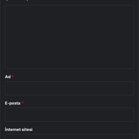
Y
o
r
u
m
*
Ad
*
E-posta
*
İnternet sitesi