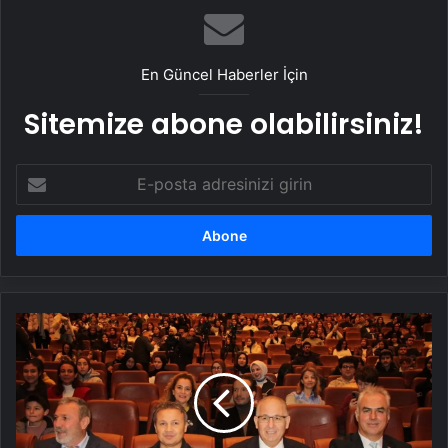
En Güncel Haberler İçin
Sitemize abone olabilirsiniz!
E-
posta
adresinizi
girin
Türkiye'nin
İlk
Astronotu
Öğrencilerle
Buluştu