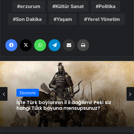
erzurum
Kültür Sanat
Politika
Son Dakika
Yaşam
Yerel Yönetim
Facebook
X
WhatsApp
Telegram
Email'den paylaş
Yaz
Ekonomi
İşte Türk boylarının il il dağılımı! Peki siz
hangi Türk boyuna mensupsunuz?