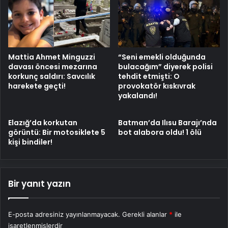
Mattia Ahmet Minguzzi
“Seni emekli olduğunda
davası öncesi mezarına
bulacağım” diyerek polisi
korkunç saldırı: Savcılık
tehdit etmişti: O
harekete geçti!
provokatör kıskıvrak
yakalandı!
Elazığ’da korkutan
Batman’da Ilısu Barajı’nda
görüntü: Bir motosiklete 5
bot alabora oldu! 1 ölü
kişi bindiler!
Bir yanıt yazın
E-posta adresiniz yayınlanmayacak.
Gerekli alanlar
*
ile
işaretlenmişlerdir